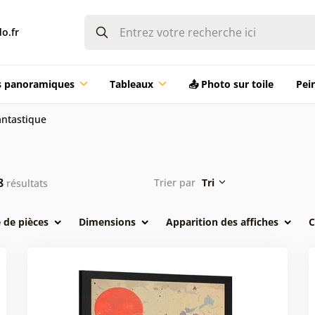
o.fr
ts panoramiques
Tableaux
📤 Photo sur toile
Pei
antastique
8
Trier par
Tri
résultats
de pièces
Dimensions
Apparition des affiches
C