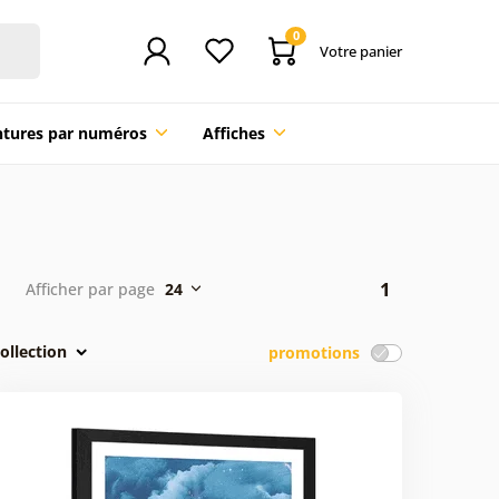
0
Votre panier
ntures par numéros
Affiches
1
Afficher par page
24
ollection
promotions