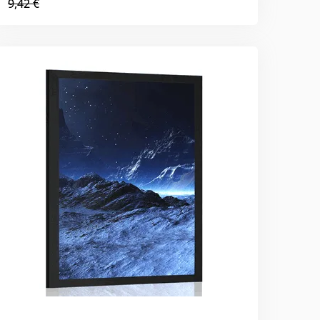
9,42 €