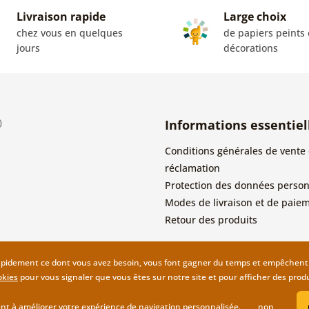
Livraison rapide
Large choix
chez vous en quelques
de papiers peints 
jours
décorations
0
Informations essentiel
Conditions générales de vente 
réclamation
Protection des données person
Modes de livraison et de paie
Retour des produits
apidement ce dont vous avez besoin, vous font gagner du temps et empêchent l
okies
pour vous signaler que vous êtes sur notre site et pour afficher des prod
nt à améliorer votre expérience de navigation personnalisée.
non