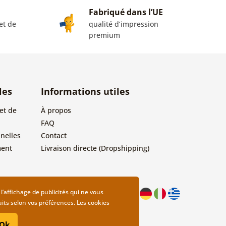
Fabriqué dans l’UE
et de
qualité d’impression
premium
les
Informations utiles
et de
À propos
FAQ
nelles
Contact
ment
Livraison directe (Dropshipping)
’affichage de publicités qui ne vous
uits selon vos préférences. Les cookies
Ok