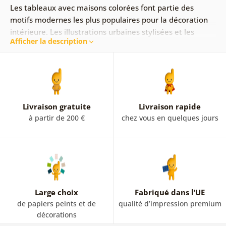
Les tableaux avec maisons colorées font partie des
motifs modernes les plus populaires pour la décoration
intérieure. Les illustrations urbaines stylisées et les
Afficher la description
couleurs vives apportent dynamisme, légèreté et
caractère à l’espace.
Ces tableaux sur toile s’intègrent parfaitement dans un
salon, une chambre ou un bureau et s’accordent aussi
bien avec un style moderne que scandinave.
Livraison gratuite
Livraison rapide
à partir de 200 €
chez vous en quelques jours
Large choix
Fabriqué dans l’UE
de papiers peints et de
qualité d’impression premium
décorations