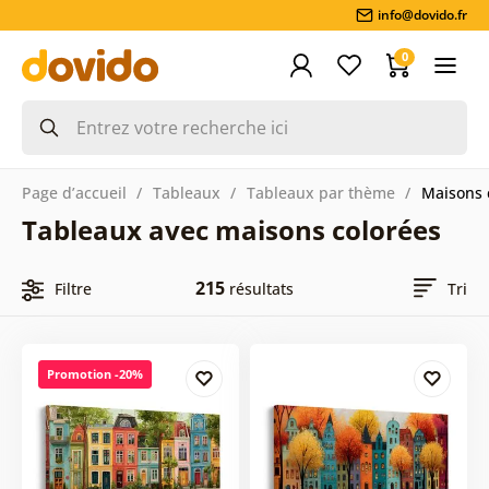
info@dovido.fr
0
Page d’accueil
Tableaux
Tableaux par thème
Maisons 
Tableaux avec maisons colorées
215
Filtre
résultats
Tri
Promotion -20%