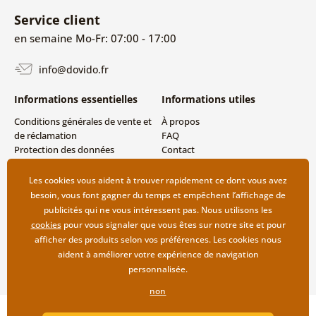
Service client
en semaine Mo-Fr: 07:00 - 17:00
info@dovido.fr
Informations essentielles
Informations utiles
Conditions générales de vente et
À propos
de réclamation
FAQ
Protection des données
Contact
personnelles
Livraison directe (Dropshipping)
Modes de livraison et de
Les cookies vous aident à trouver rapidement ce dont vous avez
paiement
besoin, vous font gagner du temps et empêchent l’affichage de
Retour des produits
publicités qui ne vous intéressent pas. Nous utilisons les
cookies
pour vous signaler que vous êtes sur notre site et pour
afficher des produits selon vos préférences. Les cookies nous
aident à améliorer votre expérience de navigation
personnalisée.
non
Copyright ©2019 © Dovido.fr.