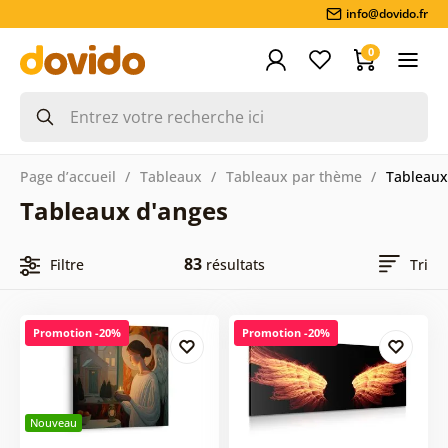
info@dovido.fr
0
Page d’accueil
Tableaux
Tableaux par thème
Tableaux
Tableaux d'anges
83
Filtre
résultats
Tri
Promotion -20%
Promotion -20%
Nouveau