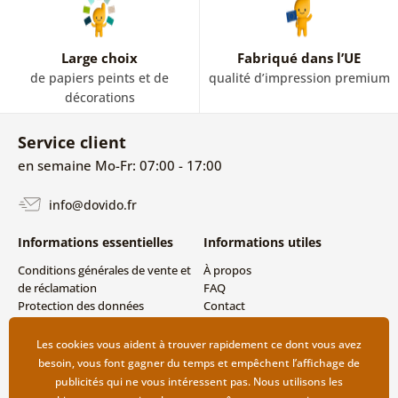
Large choix
Fabriqué dans l’UE
de papiers peints et de
qualité d’impression premium
décorations
Service client
en semaine Mo-Fr: 07:00 - 17:00
info@dovido.fr
Informations essentielles
Informations utiles
Conditions générales de vente et
À propos
de réclamation
FAQ
Protection des données
Contact
personnelles
Livraison directe (Dropshipping)
Modes de livraison et de
Les cookies vous aident à trouver rapidement ce dont vous avez
paiement
besoin, vous font gagner du temps et empêchent l’affichage de
Retour des produits
publicités qui ne vous intéressent pas. Nous utilisons les