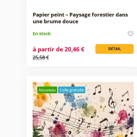
Papier peint – Paysage forestier dans
une brume douce
En stock
à partir de 20,46 €
DÉTAIL
25,58 €
Nouveau
Colle gratuite