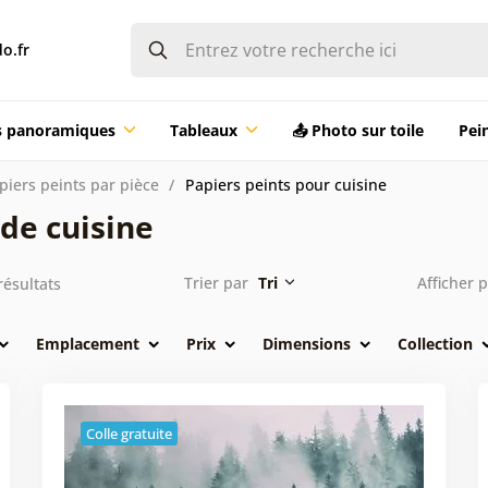
o.fr
ts panoramiques
Tableaux
📤 Photo sur toile
Pei
piers peints par pièce
Papiers peints pour cuisine
de cuisine
Trier par
Tri
Afficher 
résultats
Emplacement
Prix
Dimensions
Collection
Colle gratuite