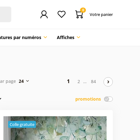
0
Votre panier
ntures par numéros
Affiches
1
par page
24
2
…
84
promotions
Colle gratuite