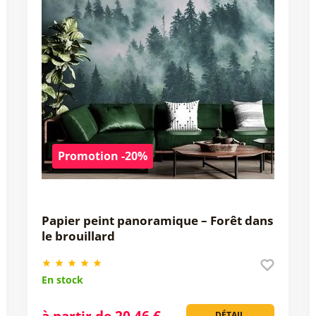
Promotion -20%
Papier peint panoramique – Forêt dans
le brouillard
En stock
à partir de 20,46 €
DÉTAIL