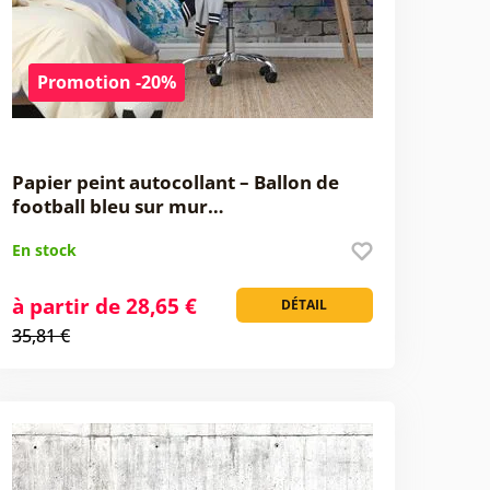
Promotion -20%
Papier peint autocollant – Ballon de
football bleu sur mur…
En stock
à partir de 28,65 €
DÉTAIL
35,81 €