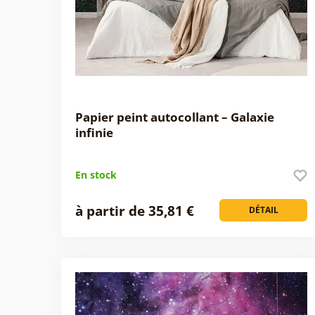
Papier peint autocollant – Galaxie
infinie
En stock
à partir de 35,81 €
DÉTAIL