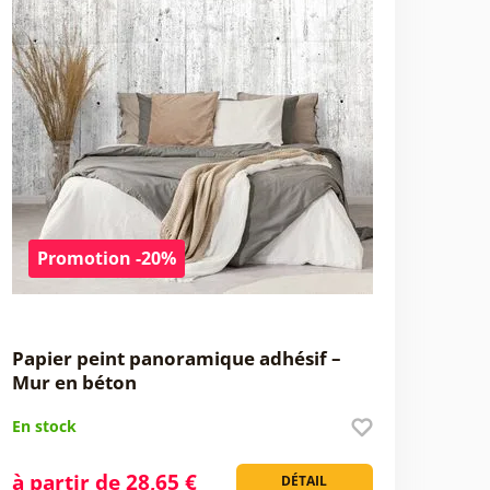
Promotion -20%
Papier peint panoramique adhésif –
Mur en béton
En stock
à partir de 28,65 €
DÉTAIL