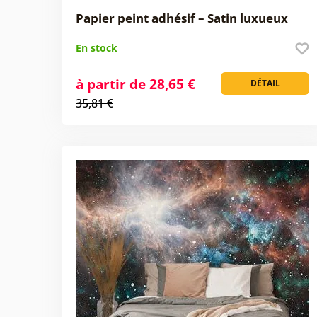
Papier peint adhésif – Satin luxueux
En stock
à partir de 28,65 €
DÉTAIL
35,81 €