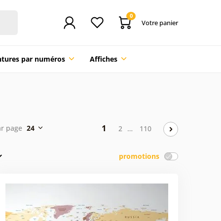
0
Votre panier
ntures par numéros
Affiches
1
ar page
24
2
…
110
promotions