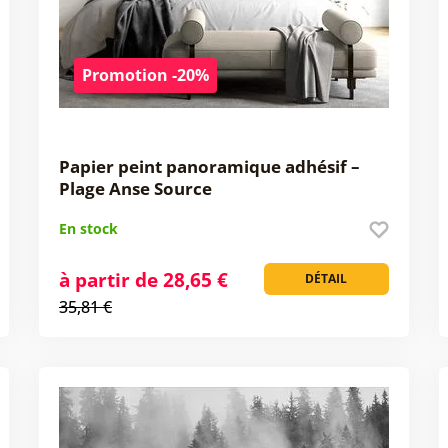
Promotion -20%
Papier peint panoramique adhésif –
Plage Anse Source
En stock
à partir de 28,65 €
DÉTAIL
35,81 €