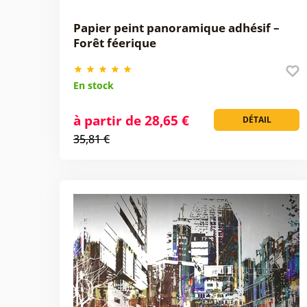
Papier peint panoramique adhésif –
Forêt féerique
En stock
à partir de 28,65 €
DÉTAIL
35,81 €