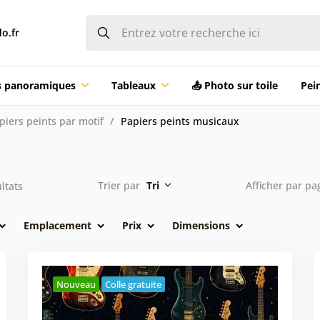
o.fr
ts panoramiques
Tableaux
📤 Photo sur toile
Pei
piers peints par motif
Papiers peints musicaux
Trier par
Tri
Afficher par p
ltats
Emplacement
Prix
Dimensions
Nouveau
Colle gratuite