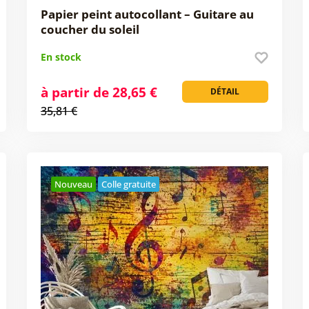
Papier peint autocollant – Guitare au
coucher du soleil
En stock
à partir de 28,65 €
DÉTAIL
35,81 €
Nouveau
Colle gratuite