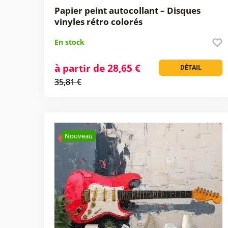
Papier peint autocollant – Disques
vinyles rétro colorés
En stock
à partir de 28,65 €
DÉTAIL
35,81 €
Nouveau