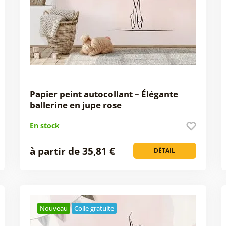
Papier peint autocollant – Élégante
ballerine en jupe rose
En stock
à partir de 35,81 €
DÉTAIL
Nouveau
Colle gratuite