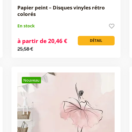
Papier peint – Disques vinyles rétro
colorés
En stock
à partir de 20,46 €
DÉTAIL
25,58 €
Nouveau