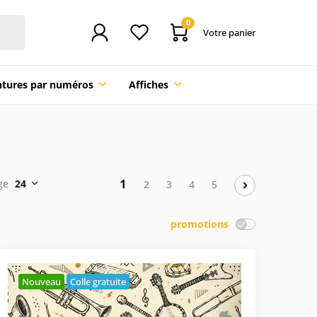
0
Votre panier
ntures par numéros
Affiches
1
age
24
2
3
4
5
promotions
Nouveau
Colle gratuite