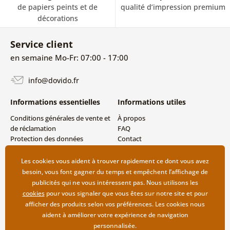
de papiers peints et de
qualité d’impression premium
décorations
Service client
en semaine Mo-Fr: 07:00 - 17:00
info@dovido.fr
Informations essentielles
Informations utiles
Conditions générales de vente et
À propos
de réclamation
FAQ
Protection des données
Contact
personnelles
Livraison directe (Dropshipping)
Modes de livraison et de
Les cookies vous aident à trouver rapidement ce dont vous avez
paiement
besoin, vous font gagner du temps et empêchent l’affichage de
Retour des produits
publicités qui ne vous intéressent pas. Nous utilisons les
cookies
pour vous signaler que vous êtes sur notre site et pour
afficher des produits selon vos préférences. Les cookies nous
aident à améliorer votre expérience de navigation
personnalisée.