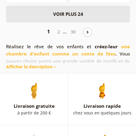
VOIR PLUS 24
1
…
2
30
Réalisez le rêve de vos enfants et
créez-leur
une
chambre d'enfant comme un conte de fées
.
Vous
pouvez choisir parmi une grande variété de
motifs et de
Afficher la description
couleurs. Les tableaux muraux vous aideront à parfaire
l'atmosphère féerique. Les tableaux pour chambre
d'enfant sont un excellent choix ! C'est à vous de décider
si vous optez pour
des tableaux pour enfants
sur toile
avec des animaux ou si vous choisissez une autre
alternative haute en couleur. Quel que soit votre choix,
Livraison gratuite
Livraison rapide
un tableau pour chambre d'enfant
soutient
à partir de 200 €
chez vous en quelques jours
l'imagination et l'esprit de vos enfants.
Faites plaisir à
vos enfants et consultez notre offre de tableaux pour
chambre d'enfant.