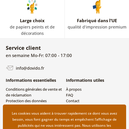
Large choix
Fabriqué dans l’UE
de papiers peints et de
qualité d’impression premium
décorations
Service client
en semaine Mo-Fr: 07:00 - 17:00
info@dovido.fr
Informations essentielles
Informations utiles
Conditions générales de vente et
À propos
de réclamation
FAQ
Protection des données
Contact
personnelles
Livraison directe (Dropshipping)
Modes de livraison et de
Les cookies vous aident à trouver rapidement ce dont vous avez
paiement
besoin, vous font gagner du temps et empêchent l’affichage de
Retour des produits
publicités qui ne vous intéressent pas. Nous utilisons les