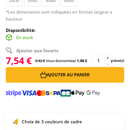
20x30
30x45
40x60
60x90
*Les dimensions sont indiquées en format largeur x
hauteur
Disponibilité:
En stock
Ajouter aux favoris
7,54 €
+
9,42 €
Vous économisez
1,88 €
pièce(s)
-
AJOUTER AU PANIER
Choix de 3 couleurs de cadre