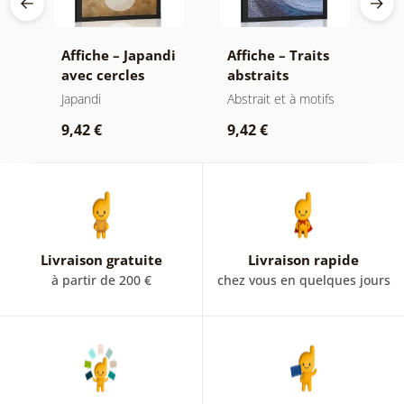
es
Affiche – Japandi
Affiche – Traits
A
avec cercles
abstraits
k
modernes
modernes
c
Japandi
Abstrait et à motifs
M
at
9,42 €
9,42 €
9
Livraison gratuite
Livraison rapide
à partir de 200 €
chez vous en quelques jours