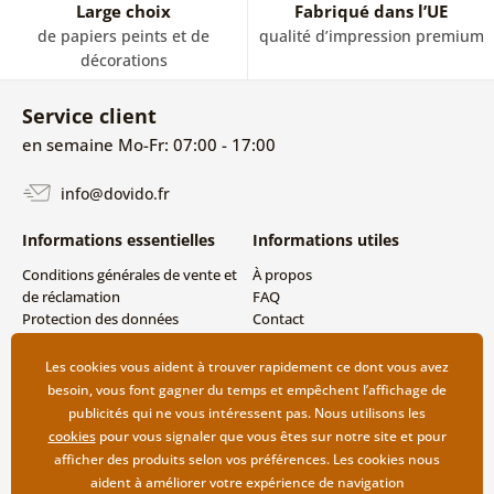
Large choix
Fabriqué dans l’UE
de papiers peints et de
qualité d’impression premium
décorations
Service client
en semaine Mo-Fr: 07:00 - 17:00
info@dovido.fr
Informations essentielles
Informations utiles
Conditions générales de vente et
À propos
de réclamation
FAQ
Protection des données
Contact
personnelles
Livraison directe (Dropshipping)
Modes de livraison et de
Les cookies vous aident à trouver rapidement ce dont vous avez
paiement
besoin, vous font gagner du temps et empêchent l’affichage de
Retour des produits
publicités qui ne vous intéressent pas. Nous utilisons les
cookies
pour vous signaler que vous êtes sur notre site et pour
afficher des produits selon vos préférences. Les cookies nous
aident à améliorer votre expérience de navigation