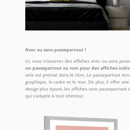
Avec ou sans passepartout !
Ici, vous trouverez des affiches avec ou sans pas
un passepartout ou non pour des affiches indiv
cela est précisé dans le titre. Le passepartout écr
graphique, le cadre et le mur. De plus, il offre un
design plus épuré, les affiches sans passepartout s
qui s'adapte à tout intérieur.