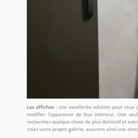
Les affiches
: une excellente solution pour ceux 
modifier l'apparence de leur intérieur. Une seul
recherchez quelque chose de plus distinctif et extr
créer votre propre galerie, assurant ainsi une at