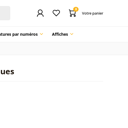
0
Votre panier
ntures par numéros
Affiches
ques