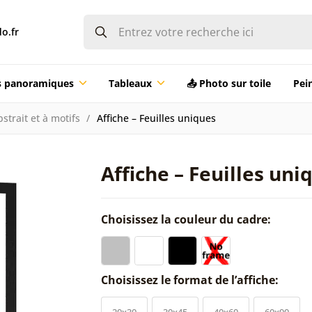
o.fr
ts panoramiques
Tableaux
📤 Photo sur toile
Pei
strait et à motifs
Affiche – Feuilles uniques
Affiche – Feuilles uni
Choisissez la couleur du cadre:
Choisissez le format de l’affiche:
20x30
30x45
40x60
60x90