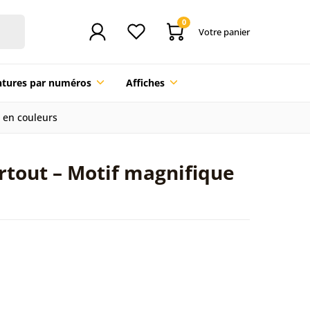
0
Votre panier
ntures par numéros
Affiches
e en couleurs
rtout – Motif magnifique