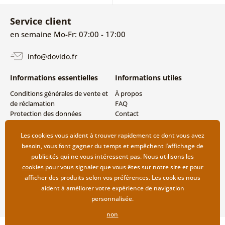
Service client
en semaine Mo-Fr: 07:00 - 17:00
info@dovido.fr
Informations essentielles
Informations utiles
Conditions générales de vente et
À propos
de réclamation
FAQ
Protection des données
Contact
personnelles
Livraison directe (Dropshipping)
Modes de livraison et de
Les cookies vous aident à trouver rapidement ce dont vous avez
paiement
besoin, vous font gagner du temps et empêchent l’affichage de
Retour des produits
publicités qui ne vous intéressent pas. Nous utilisons les
cookies
pour vous signaler que vous êtes sur notre site et pour
afficher des produits selon vos préférences. Les cookies nous
aident à améliorer votre expérience de navigation
personnalisée.
non