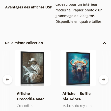
cadeau pour un intérieur
Avantages des affiches USP
moderne
,
Papier photo d'un
grammage de 200 g/m²
,
Disponible en quatre tailles
De la même collection
Affiche –
Affiche – Buffle
A
Crocodile avec
bleu-doré
e
journal aux
c
me
Crocodiles
Maîtres du royaume
B
toilettes