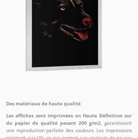
Des matériaux de haute qualité
Les affiches sont imprimées en Haute Définition sur
du papier de qualité pesant 200 g/m2
, garantissant
une reproduction parfaite des couleurs. Les impressions
résistent aux UV, ce qui permet aux couleurs de ne pas