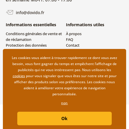
info@dovido.fr
Informations essentielles
Informations utiles
Conditions générales de vente et
À propos
de réclamation
FAQ
Protection des données
Contact
personnelles
Livraison directe (Dropshipping)
Modes de livraison et de
Les cookies vous aident à trouver rapidement ce dont vous avez
paiement
besoin, vous font gagner du temps et empêchent l’affichage de
Retour des produits
publicités qui ne vous intéressent pas. Nous utilisons les
cookies
pour vous signaler que vous êtes sur notre site et pour
afficher des produits selon vos préférences. Les cookies nous
aident à améliorer votre expérience de navigation
personnalisée.
non
Copyright ©2019 © Dovido.fr.
Ok
Webdesign
Litvanyi.sk
| Boutique en ligne créée par