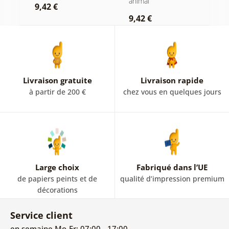
animal
9,42 €
7
9,42 €
Livraison gratuite
Livraison rapide
à partir de 200 €
chez vous en quelques jours
Large choix
Fabriqué dans l’UE
de papiers peints et de
qualité d’impression premium
décorations
Service client
en semaine Mo-Fr: 07:00 - 17:00