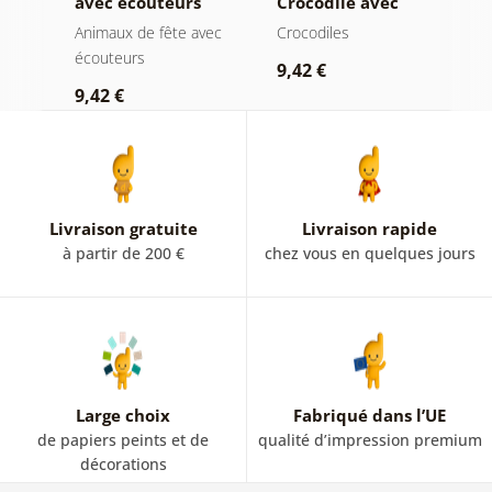
avec écouteurs
Crocodile avec
b
journal aux
me
Animaux de fête avec
Crocodiles
M
toilettes
écouteurs
a
9,42 €
9,42 €
9
Livraison gratuite
Livraison rapide
à partir de 200 €
chez vous en quelques jours
Large choix
Fabriqué dans l’UE
de papiers peints et de
qualité d’impression premium
décorations