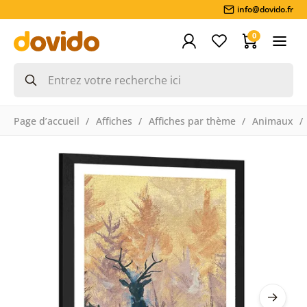
info@dovido.fr
0
Page d’accueil
Affiches
Affiches par thème
Animaux