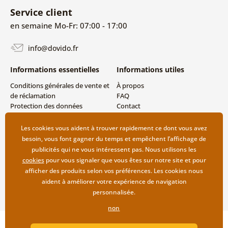
Service client
en semaine Mo-Fr: 07:00 - 17:00
info@dovido.fr
Informations essentielles
Informations utiles
Conditions générales de vente et
À propos
de réclamation
FAQ
Protection des données
Contact
personnelles
Livraison directe (Dropshipping)
Modes de livraison et de
Les cookies vous aident à trouver rapidement ce dont vous avez
paiement
besoin, vous font gagner du temps et empêchent l’affichage de
Retour des produits
publicités qui ne vous intéressent pas. Nous utilisons les
cookies
pour vous signaler que vous êtes sur notre site et pour
afficher des produits selon vos préférences. Les cookies nous
aident à améliorer votre expérience de navigation
personnalisée.
non
Copyright ©2019 © Dovido.fr.