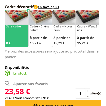
Cadre décoratif
en savoir plus
i
Sans cadre
Cadre – Chêne
Cadre – Noyer
Cadre – Wengé
naturel
brun
noir
à partir de
à partir de
à partir de
0 €
15,21 €
15,21 €
15,21 €
*le prix des accessoires sera ajouté au prix total dans le
panier
Disponibilité:
En stock
Ajouter aux favoris
23,58 €
+
pièce(s)
-
29,48 €
Vous économisez
5,90 €