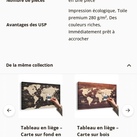
Nombre de pièces
en une pièce
Impression écologique
,
Toile
premium 280 g/m²
,
Des
Avantages des USP
couleurs riches
,
Immédiatement prêt à
accrocher
De la même collection
e –
Tableau en liège –
Tableau en liège –
T
e
Carte sur fond en
Carte sur bois
–