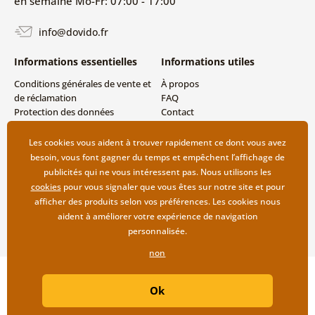
en semaine Mo-Fr: 07:00 - 17:00
info@dovido.fr
Informations essentielles
Informations utiles
Conditions générales de vente et
À propos
de réclamation
FAQ
Protection des données
Contact
personnelles
Livraison directe (Dropshipping)
Modes de livraison et de
Les cookies vous aident à trouver rapidement ce dont vous avez
paiement
besoin, vous font gagner du temps et empêchent l’affichage de
Retour des produits
publicités qui ne vous intéressent pas. Nous utilisons les
cookies
pour vous signaler que vous êtes sur notre site et pour
afficher des produits selon vos préférences. Les cookies nous
aident à améliorer votre expérience de navigation
personnalisée.
non
Copyright ©2019 © Dovido.fr.
Ok
Webdesign
Litvanyi.sk
| Boutique en ligne créée par