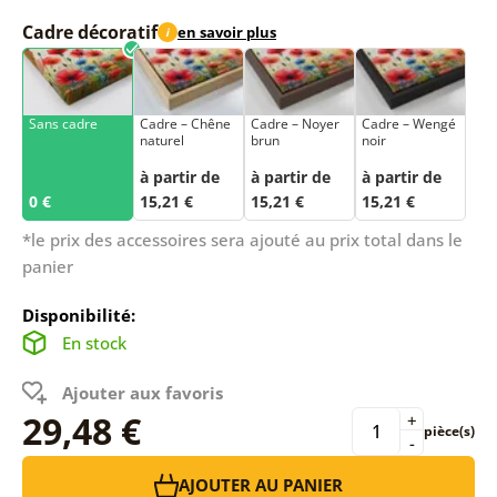
Cadre décoratif
en savoir plus
i
Sans cadre
Cadre – Chêne
Cadre – Noyer
Cadre – Wengé
naturel
brun
noir
à partir de
à partir de
à partir de
0 €
15,21 €
15,21 €
15,21 €
*le prix des accessoires sera ajouté au prix total dans le
panier
Disponibilité:
En stock
Ajouter aux favoris
29,48 €
+
pièce(s)
-
AJOUTER AU PANIER