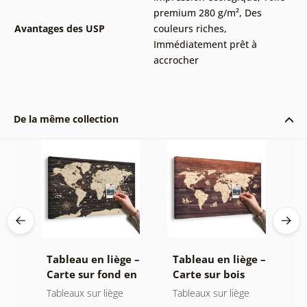
premium 280 g/m²
,
Des
Avantages des USP
couleurs riches
,
Immédiatement prêt à
accrocher
De la même collection
le
Tableau en liège –
Tableau en liège –
T
nde
Carte sur fond en
Carte sur bois
–
bois
c
Tableaux sur liège
Tableaux sur liège
C