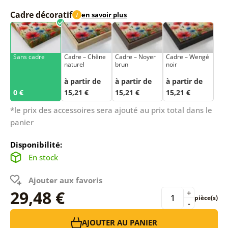
Cadre décoratif
en savoir plus
i
Sans cadre
Cadre – Chêne
Cadre – Noyer
Cadre – Wengé
naturel
brun
noir
à partir de
à partir de
à partir de
0 €
15,21 €
15,21 €
15,21 €
*le prix des accessoires sera ajouté au prix total dans le
panier
Disponibilité:
En stock
Ajouter aux favoris
29,48 €
+
pièce(s)
-
AJOUTER AU PANIER