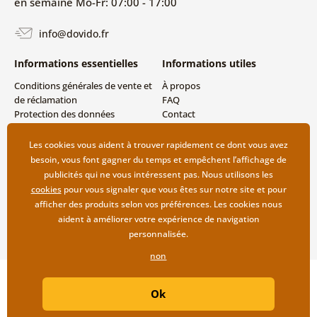
en semaine Mo-Fr: 07:00 - 17:00
info@dovido.fr
Informations essentielles
Informations utiles
Conditions générales de vente et
À propos
de réclamation
FAQ
Protection des données
Contact
personnelles
Livraison directe (Dropshipping)
Modes de livraison et de
Les cookies vous aident à trouver rapidement ce dont vous avez
paiement
besoin, vous font gagner du temps et empêchent l’affichage de
Retour des produits
publicités qui ne vous intéressent pas. Nous utilisons les
cookies
pour vous signaler que vous êtes sur notre site et pour
afficher des produits selon vos préférences. Les cookies nous
aident à améliorer votre expérience de navigation
personnalisée.
non
Copyright ©2019 © Dovido.fr.
Ok
Webdesign
Litvanyi.sk
| Boutique en ligne créée par