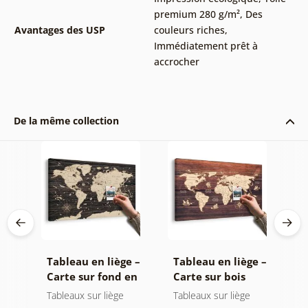
premium 280 g/m²
,
Des
Avantages des USP
couleurs riches
,
Immédiatement prêt à
accrocher
De la même collection
le
Tableau en liège –
Tableau en liège –
T
Carte sur fond en
Carte sur bois
–
e
bois
c
Tableaux sur liège
Tableaux sur liège
C
ond