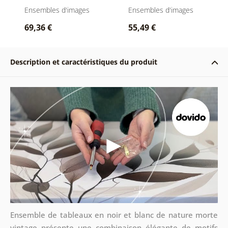
morte vintage avec
Lanternes en noir et
Ensembles d'images
Ensembles d'images
inscription Love
blanc avec bouquet
69,36 €
55,49 €
Description et caractéristiques du produit
Ensemble de tableaux en noir et blanc de nature morte
vintage présente une combinaison élégante de motifs