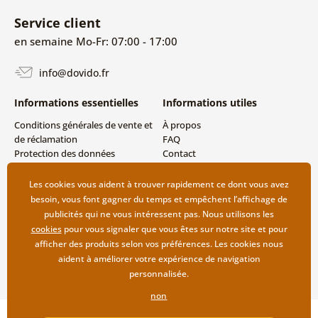
Service client
en semaine Mo-Fr: 07:00 - 17:00
info@dovido.fr
Informations essentielles
Informations utiles
Conditions générales de vente et
À propos
de réclamation
FAQ
Protection des données
Contact
personnelles
Livraison directe (Dropshipping)
Modes de livraison et de
Les cookies vous aident à trouver rapidement ce dont vous avez
paiement
besoin, vous font gagner du temps et empêchent l’affichage de
Retour des produits
publicités qui ne vous intéressent pas. Nous utilisons les
cookies
pour vous signaler que vous êtes sur notre site et pour
afficher des produits selon vos préférences. Les cookies nous
aident à améliorer votre expérience de navigation
personnalisée.
non