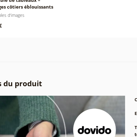
es côtiers éblouissants
les d'images
€
s du produit
C
T
t