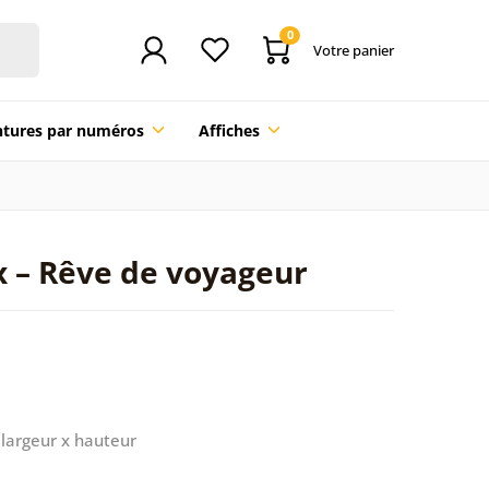
0
Votre panier
ntures par numéros
Affiches
 – Rêve de voyageur
largeur x hauteur