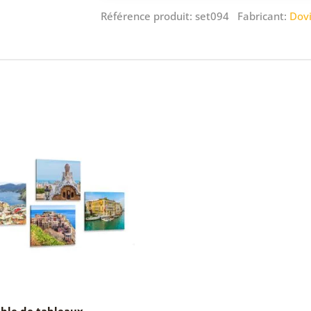
Référence produit: set094 Fabricant:
Dov
ble de tableaux –