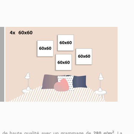
2
le de haute qualité avec un grammage de
280 g/m
. La