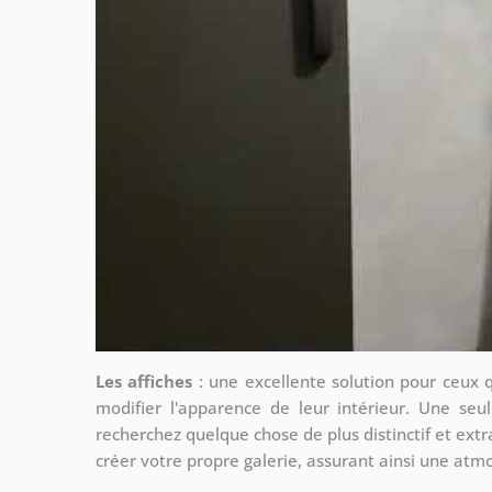
Les affiches
: une excellente solution pour ceux 
modifier l'apparence de leur intérieur. Une seul
recherchez quelque chose de plus distinctif et extr
créer votre propre galerie, assurant ainsi une at