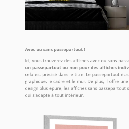
Avec ou sans passepartout !
Ici, vous trouverez des affiches avec ou sans pas
un passepartout ou non pour des affiches indiv
cela est précisé dans le titre. Le passepartout écr
graphique, le cadre et le mur. De plus, il offre un
design plus épuré, les affiches sans passepartout s
qui s'adapte à tout intérieur.