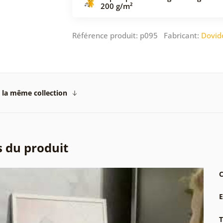
200 g/m²
Référence produit: p095 Fabricant:
Dovid
 la même collection
s du produit
C
T