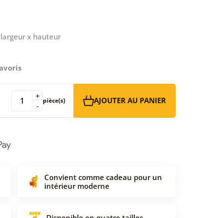
largeur x hauteur
avoris
+
AJOUTER AU PANIER
pièce(s)
-
Convient comme cadeau pour un
intérieur moderne
Disponible en quatre tailles