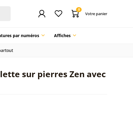
0
Votre panier
ntures par numéros
Affiches
partout
lette sur pierres Zen avec