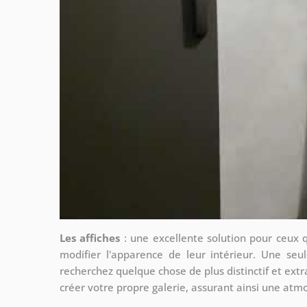
Les affiches
: une excellente solution pour ceux 
modifier l'apparence de leur intérieur. Une seul
recherchez quelque chose de plus distinctif et extr
créer votre propre galerie, assurant ainsi une at