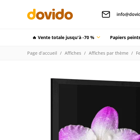
info@dovid
🔥 Vente totale jusqu'à -70 %
Papiers pein
Page d’accueil
Affiches
Affiches par thème
F