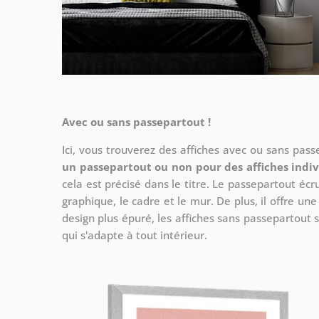
Avec ou sans passepartout !
Ici, vous trouverez des affiches avec ou sans pas
un passepartout ou non pour des affiches indiv
cela est précisé dans le titre. Le passepartout écr
graphique, le cadre et le mur. De plus, il offre un
design plus épuré, les affiches sans passepartout s
qui s'adapte à tout intérieur.