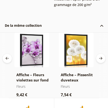
grammage de 200 g/m²
De la même collection
Affiche – Fleurs
Affiche – Pissenlit
A
–
violettes sur fond
duveteux
d
une
abstrait
Fleurs
Fleurs
F
9,42 €
7,54 €
9