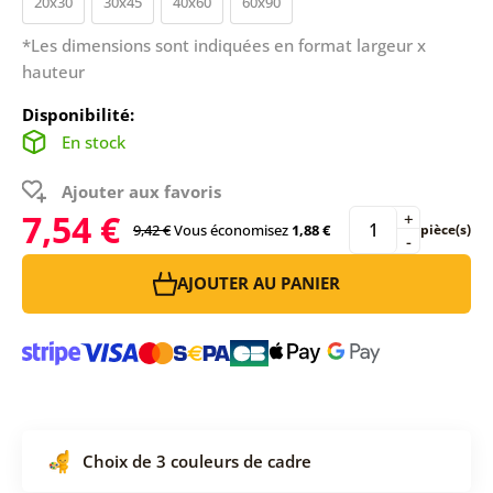
20x30
30x45
40x60
60x90
*Les dimensions sont indiquées en format largeur x
hauteur
Disponibilité:
En stock
Ajouter aux favoris
7,54 €
+
9,42 €
Vous économisez
1,88 €
pièce(s)
-
AJOUTER AU PANIER
Choix de 3 couleurs de cadre