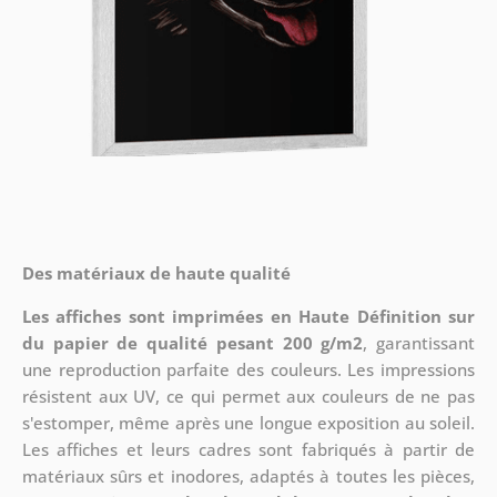
Des matériaux de haute qualité
Les affiches sont imprimées en Haute Définition sur
du papier de qualité pesant 200 g/m2
, garantissant
une reproduction parfaite des couleurs. Les impressions
résistent aux UV, ce qui permet aux couleurs de ne pas
s'estomper, même après une longue exposition au soleil.
Les affiches et leurs cadres sont fabriqués à partir de
matériaux sûrs et inodores, adaptés à toutes les pièces,