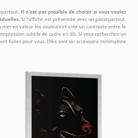
separtout.
Il n'est pas possible de choisir si vous voulez
iduelles
. Si l'affiche est présentée avec un passepartout,
u met en valeur les couleurs et crée un contraste entre le
e impression subtile de cadre en 3D. Si vous recherchez un
ont faites pour vous. Elles sont un accessoire minimaliste