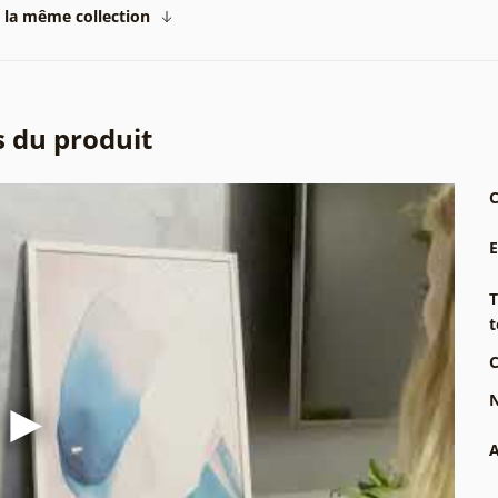
 la même collection
s du produit
C
T
t
C
N
A