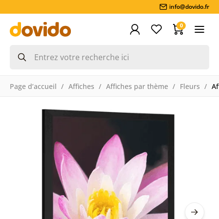
info@dovido.fr
0
Page d’accueil
Affiches
Affiches par thème
Fleurs
Af