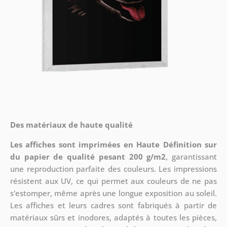
Des matériaux de haute qualité
Les affiches sont imprimées en Haute Définition sur
du papier de qualité pesant 200 g/m2
, garantissant
une reproduction parfaite des couleurs. Les impressions
résistent aux UV, ce qui permet aux couleurs de ne pas
s'estomper, même après une longue exposition au soleil.
Les affiches et leurs cadres sont fabriqués à partir de
matériaux sûrs et inodores, adaptés à toutes les pièces,