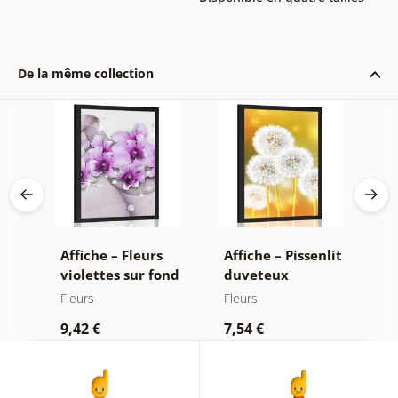
De la même collection
Affiche – Fleurs
Affiche – Pissenlit
A
–
violettes sur fond
duveteux
d
une
abstrait
Fleurs
Fleurs
F
9,42 €
7,54 €
9