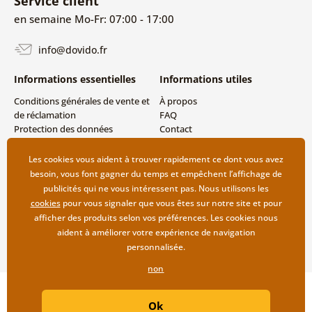
Service client
en semaine Mo-Fr: 07:00 - 17:00
info@dovido.fr
Informations essentielles
Informations utiles
Conditions générales de vente et
À propos
de réclamation
FAQ
Protection des données
Contact
personnelles
Livraison directe (Dropshipping)
Modes de livraison et de
Les cookies vous aident à trouver rapidement ce dont vous avez
paiement
besoin, vous font gagner du temps et empêchent l’affichage de
Retour des produits
publicités qui ne vous intéressent pas. Nous utilisons les
cookies
pour vous signaler que vous êtes sur notre site et pour
afficher des produits selon vos préférences. Les cookies nous
aident à améliorer votre expérience de navigation
personnalisée.
non
Copyright ©2019 © Dovido.fr.
Ok
Webdesign
Litvanyi.sk
| Boutique en ligne créée par