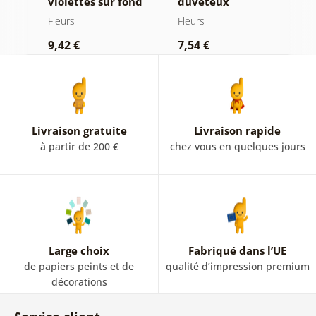
–
violettes sur fond
duveteux
d
une
abstrait
Fleurs
Fleurs
F
9,42 €
7,54 €
9
Livraison gratuite
Livraison rapide
à partir de 200 €
chez vous en quelques jours
Large choix
Fabriqué dans l’UE
de papiers peints et de
qualité d’impression premium
décorations