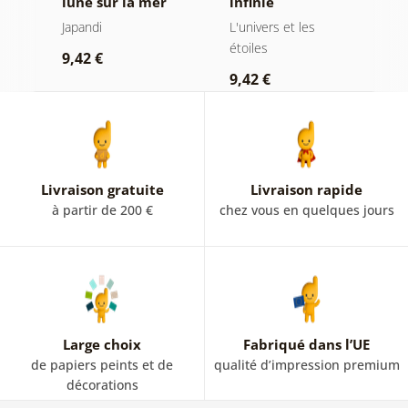
s
lune sur la mer
infinie
d
Japandi
L'univers et les
L'
étoiles
ét
9,42 €
9,42 €
9
Livraison gratuite
Livraison rapide
à partir de 200 €
chez vous en quelques jours
Large choix
Fabriqué dans l’UE
de papiers peints et de
qualité d’impression premium
décorations