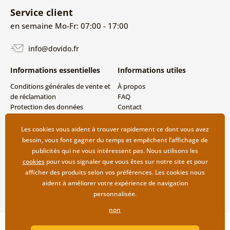
Service client
en semaine Mo-Fr: 07:00 - 17:00
info@dovido.fr
Informations essentielles
Informations utiles
Conditions générales de vente et
À propos
de réclamation
FAQ
Protection des données
Contact
personnelles
Livraison directe (Dropshipping)
Modes de livraison et de
Les cookies vous aident à trouver rapidement ce dont vous avez
paiement
besoin, vous font gagner du temps et empêchent l’affichage de
Retour des produits
publicités qui ne vous intéressent pas. Nous utilisons les
cookies
pour vous signaler que vous êtes sur notre site et pour
afficher des produits selon vos préférences. Les cookies nous
aident à améliorer votre expérience de navigation
personnalisée.
non
Copyright ©2019 © Dovido.fr.