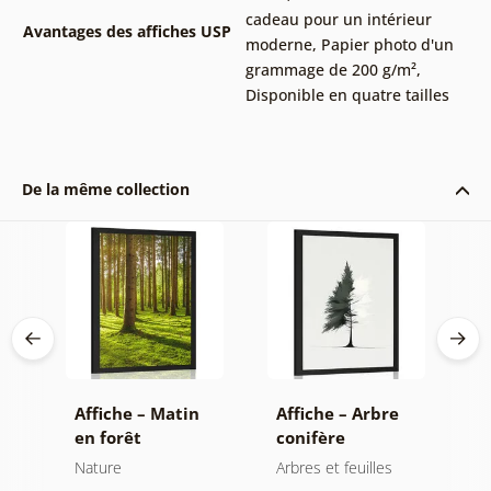
cadeau pour un intérieur
Avantages des affiches USP
moderne
,
Papier photo d'un
grammage de 200 g/m²
,
Disponible en quatre tailles
De la même collection
e
Affiche – Matin
Affiche – Arbre
A
en forêt
conifère
m
minimaliste
Nature
Arbres et feuilles
N