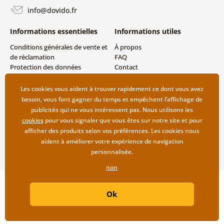
info@dovido.fr
Informations essentielles
Informations utiles
Conditions générales de vente et
À propos
de réclamation
FAQ
Protection des données
Contact
personnelles
Livraison directe (Dropshipping)
Modes de livraison et de
Les cookies vous aident à trouver rapidement ce dont vous avez
paiement
besoin, vous font gagner du temps et empêchent l’affichage de
Retour des produits
publicités qui ne vous intéressent pas. Nous utilisons les
cookies
pour vous signaler que vous êtes sur notre site et pour
afficher des produits selon vos préférences. Les cookies nous
aident à améliorer votre expérience de navigation
personnalisée.
non
Copyright ©2019 © Dovido.fr.
Ok
Webdesign
Litvanyi.sk
| Boutique en ligne créée par