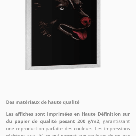
Des matériaux de haute qualité
Les affiches sont imprimées en Haute Définition sur
du papier de qualité pesant 200 g/m2
, garantissant
une reproduction parfaite des couleurs. Les impressions
résistent aux UV, ce qui permet aux couleurs de ne pas