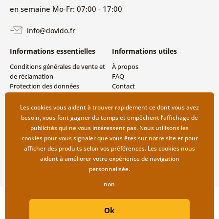
en semaine Mo-Fr: 07:00 - 17:00
info@dovido.fr
Informations essentielles
Informations utiles
Conditions générales de vente et
À propos
de réclamation
FAQ
Protection des données
Contact
personnelles
Livraison directe (Dropshipping)
Modes de livraison et de
Les cookies vous aident à trouver rapidement ce dont vous avez
paiement
besoin, vous font gagner du temps et empêchent l’affichage de
Retour des produits
publicités qui ne vous intéressent pas. Nous utilisons les
cookies
pour vous signaler que vous êtes sur notre site et pour
afficher des produits selon vos préférences. Les cookies nous
aident à améliorer votre expérience de navigation
personnalisée.
non
Copyright ©2019 © Dovido.fr.
Ok
Webdesign
Litvanyi.sk
| Boutique en ligne créée par