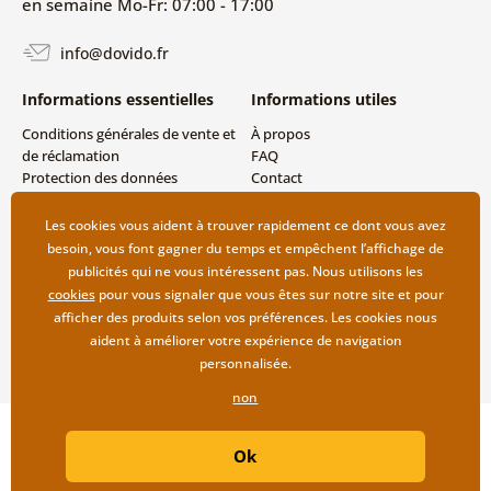
en semaine Mo-Fr: 07:00 - 17:00
info@dovido.fr
Informations essentielles
Informations utiles
Conditions générales de vente et
À propos
de réclamation
FAQ
Protection des données
Contact
personnelles
Livraison directe (Dropshipping)
Modes de livraison et de
Les cookies vous aident à trouver rapidement ce dont vous avez
paiement
besoin, vous font gagner du temps et empêchent l’affichage de
Retour des produits
publicités qui ne vous intéressent pas. Nous utilisons les
cookies
pour vous signaler que vous êtes sur notre site et pour
afficher des produits selon vos préférences. Les cookies nous
aident à améliorer votre expérience de navigation
personnalisée.
non
Copyright ©2019 © Dovido.fr.
Ok
Webdesign
Litvanyi.sk
| Boutique en ligne créée par