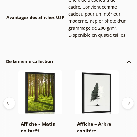
cadre
,
Convient comme
cadeau pour un intérieur
Avantages des affiches USP
moderne
,
Papier photo d'un
grammage de 200 g/m²
,
Disponible en quatre tailles
De la même collection
es
Affiche – Matin
Affiche – Arbre
A
en forêt
conifère
b