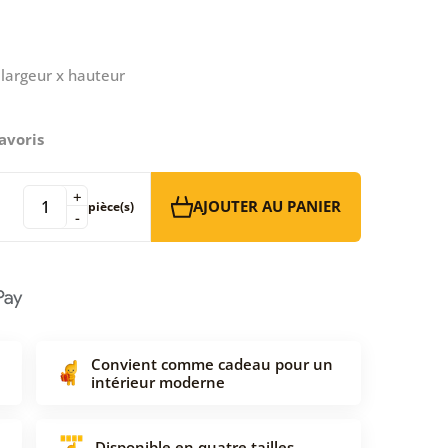
largeur x hauteur
avoris
+
AJOUTER AU PANIER
pièce(s)
-
Convient comme cadeau pour un
intérieur moderne
Disponible en quatre tailles