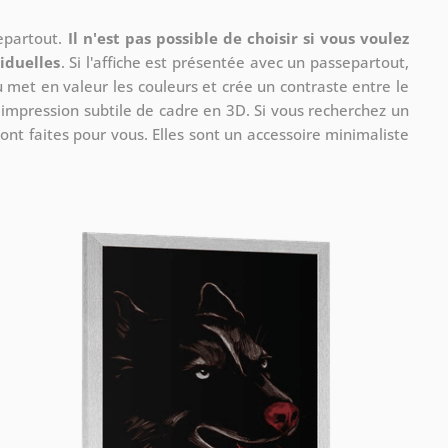
separtout.
Il n'est pas possible de choisir si vous voulez
iduelles
. Si l'affiche est présentée avec un passepartout,
u met en valeur les couleurs et crée un contraste entre le
e impression subtile de cadre en 3D. Si vous recherchez un
ont faites pour vous. Elles sont un accessoire minimaliste