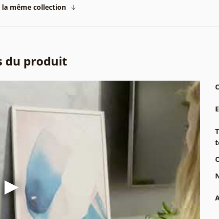
 la même collection
s du produit
C
T
t
C
N
A