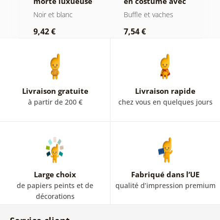
morte luxueuse
en costume avec
f
en noir et blanc
cigare et whisky
b
Noir et blanc
Buffle et vaches
N
9,42 €
7,54 €
7
Livraison gratuite
Livraison rapide
à partir de 200 €
chez vous en quelques jours
Large choix
Fabriqué dans l’UE
de papiers peints et de
qualité d’impression premium
décorations