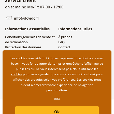
Service client
en semaine Mo-Fr: 07:00 - 17:00
info@dovido.fr
Informations essentielles
Informations utiles
Conditions générales de vente et
À propos
de réclamation
FAQ
Protection des données
Contact
personnelles
Livraison directe (Dropshipping)
Modes de livraison et de
Les cookies vous aident à trouver rapidement ce dont vous avez
paiement
besoin, vous font gagner du temps et empêchent l’affichage de
Retour des produits
publicités qui ne vous intéressent pas. Nous utilisons les
cookies
pour vous signaler que vous êtes sur notre site et pour
afficher des produits selon vos préférences. Les cookies nous
aident à améliorer votre expérience de navigation
personnalisée.
non
Copyright ©2019 © Dovido.fr.
Ok
Webdesign
Litvanyi.sk
| Boutique en ligne créée par