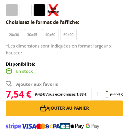
Choisissez le format de l’affiche:
20x30
30x45
40x60
60x90
*Les dimensions sont indiquées en format largeur x
hauteur
Disponibilité:
En stock
Ajouter aux favoris
7,54 €
+
9,42 €
Vous économisez
1,88 €
pièce(s)
-
AJOUTER AU PANIER