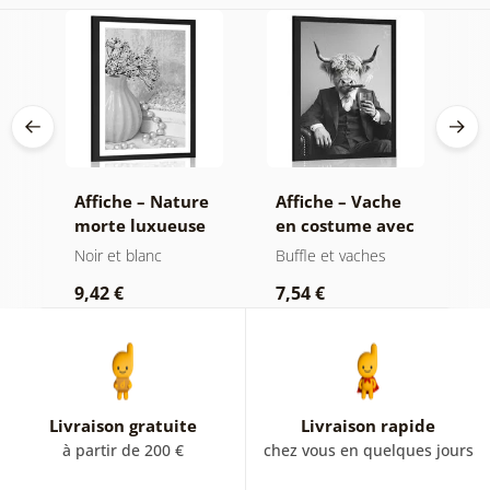
on
Affiche – Nature
Affiche – Vache
A
morte luxueuse
en costume avec
f
en noir et blanc
cigare et whisky
b
Noir et blanc
Buffle et vaches
N
9,42 €
7,54 €
7
Livraison gratuite
Livraison rapide
à partir de 200 €
chez vous en quelques jours