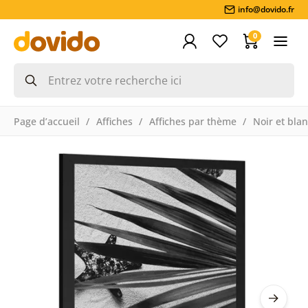
info@dovido.fr
0
Page d’accueil
Affiches
Affiches par thème
Noir et bla