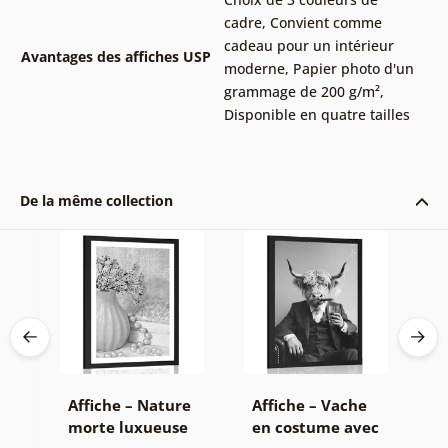
cadre
,
Convient comme
cadeau pour un intérieur
Avantages des affiches USP
moderne
,
Papier photo d'un
grammage de 200 g/m²
,
Disponible en quatre tailles
De la même collection
on
Affiche – Nature
Affiche – Vache
A
morte luxueuse
en costume avec
f