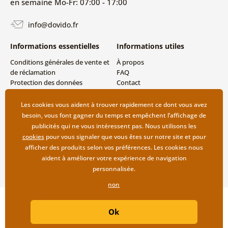
en semaine Mo-Fr: 07:00 - 17:00
info@dovido.fr
Informations essentielles
Informations utiles
Conditions générales de vente et
À propos
de réclamation
FAQ
Protection des données
Contact
personnelles
Livraison directe (Dropshipping)
Modes de livraison et de
Les cookies vous aident à trouver rapidement ce dont vous avez
paiement
besoin, vous font gagner du temps et empêchent l’affichage de
Retour des produits
publicités qui ne vous intéressent pas. Nous utilisons les
cookies
pour vous signaler que vous êtes sur notre site et pour
afficher des produits selon vos préférences. Les cookies nous
aident à améliorer votre expérience de navigation
personnalisée.
non
Copyright ©2019 © Dovido.fr.
Ok
Webdesign
Litvanyi.sk
| Boutique en ligne créée par