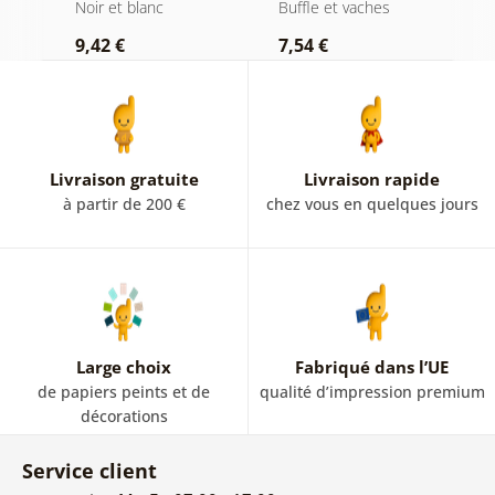
en noir et blanc
cigare et whisky
b
Noir et blanc
Buffle et vaches
N
9,42 €
7,54 €
7
Livraison gratuite
Livraison rapide
à partir de 200 €
chez vous en quelques jours
Large choix
Fabriqué dans l’UE
de papiers peints et de
qualité d’impression premium
décorations
Service client