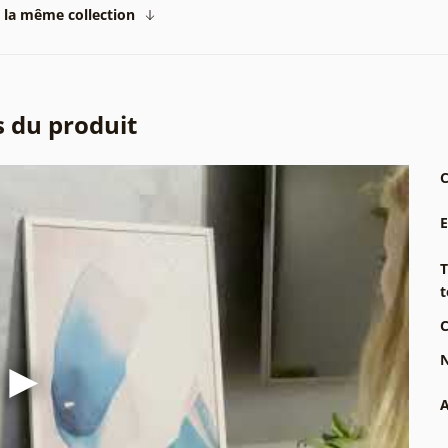
 la même collection
s du produit
C
T
t
C
N
A