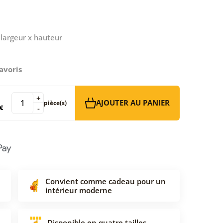
largeur x hauteur
avoris
+
AJOUTER AU PANIER
pièce(s)
€
-
Convient comme cadeau pour un
intérieur moderne
Disponible en quatre tailles