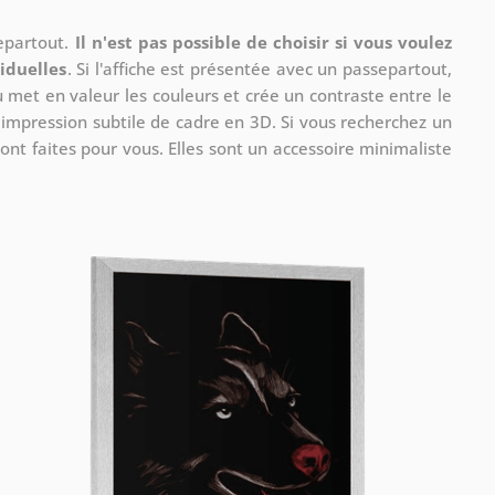
separtout.
Il n'est pas possible de choisir si vous voulez
iduelles
. Si l'affiche est présentée avec un passepartout,
u met en valeur les couleurs et crée un contraste entre le
e impression subtile de cadre en 3D. Si vous recherchez un
ont faites pour vous. Elles sont un accessoire minimaliste