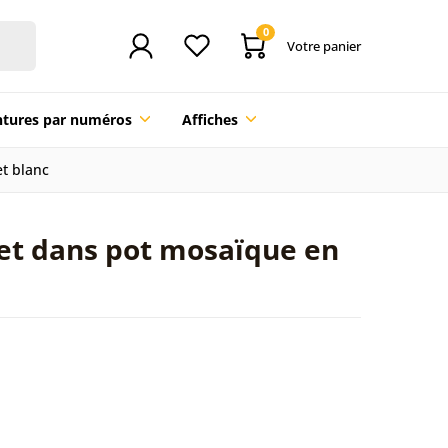
0
Votre panier
ntures par numéros
Affiches
et blanc
llet dans pot mosaïque en