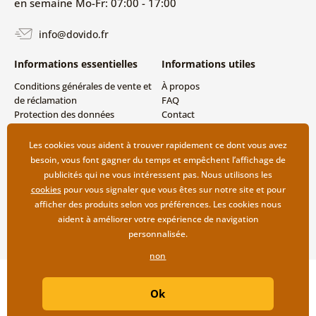
en semaine Mo-Fr: 07:00 - 17:00
info@dovido.fr
Informations essentielles
Informations utiles
Conditions générales de vente et
À propos
de réclamation
FAQ
Protection des données
Contact
personnelles
Livraison directe (Dropshipping)
Modes de livraison et de
Les cookies vous aident à trouver rapidement ce dont vous avez
paiement
besoin, vous font gagner du temps et empêchent l’affichage de
Retour des produits
publicités qui ne vous intéressent pas. Nous utilisons les
cookies
pour vous signaler que vous êtes sur notre site et pour
afficher des produits selon vos préférences. Les cookies nous
aident à améliorer votre expérience de navigation
personnalisée.
non
Copyright ©2019 © Dovido.fr.
Ok
Webdesign
Litvanyi.sk
| Boutique en ligne créée par