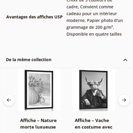
cadre
,
Convient comme
cadeau pour un intérieur
Avantages des affiches USP
moderne
,
Papier photo d'un
grammage de 200 g/m²
,
Disponible en quatre tailles
De la même collection
on
Affiche – Nature
Affiche – Vache
A
morte luxueuse
en costume avec
f