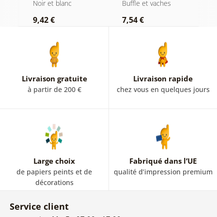
en noir et blanc
cigare et whisky
b
Noir et blanc
Buffle et vaches
N
9,42 €
7,54 €
7
Livraison gratuite
Livraison rapide
à partir de 200 €
chez vous en quelques jours
Large choix
Fabriqué dans l’UE
de papiers peints et de
qualité d’impression premium
décorations
Service client