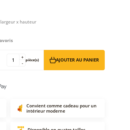
largeur x hauteur
avoris
+
AJOUTER AU PANIER
pièce(s)
-
Convient comme cadeau pour un
intérieur moderne
Disponible en quatre tailles