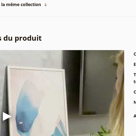
 la même collection
s du produit
C
T
t
C
N
A