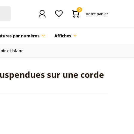
0
Votre panier
ntures par numéros
Affiches
oir et blanc
 suspendues sur une corde