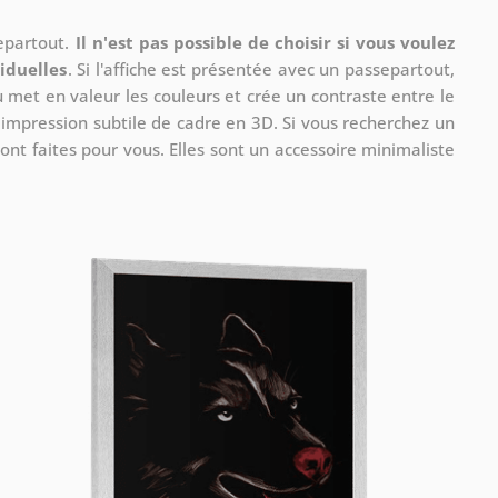
separtout.
Il n'est pas possible de choisir si vous voulez
iduelles
. Si l'affiche est présentée avec un passepartout,
u met en valeur les couleurs et crée un contraste entre le
e impression subtile de cadre en 3D. Si vous recherchez un
ont faites pour vous. Elles sont un accessoire minimaliste