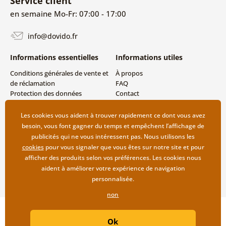
Service client
en semaine Mo-Fr: 07:00 - 17:00
info@dovido.fr
Informations essentielles
Informations utiles
Conditions générales de vente et
À propos
de réclamation
FAQ
Protection des données
Contact
personnelles
Livraison directe (Dropshipping)
Modes de livraison et de
Les cookies vous aident à trouver rapidement ce dont vous avez
paiement
besoin, vous font gagner du temps et empêchent l’affichage de
Retour des produits
publicités qui ne vous intéressent pas. Nous utilisons les
cookies
pour vous signaler que vous êtes sur notre site et pour
afficher des produits selon vos préférences. Les cookies nous
aident à améliorer votre expérience de navigation
personnalisée.
non
Copyright ©2019 © Dovido.fr.
Ok
Webdesign
Litvanyi.sk
| Boutique en ligne créée par