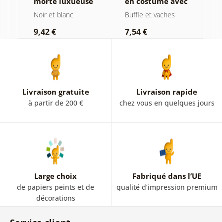
morte luxueuse
en costume avec
f
en noir et blanc
cigare et whisky
b
Noir et blanc
Buffle et vaches
N
9,42 €
7,54 €
7
Livraison gratuite
Livraison rapide
à partir de 200 €
chez vous en quelques jours
Large choix
Fabriqué dans l’UE
de papiers peints et de
qualité d’impression premium
décorations