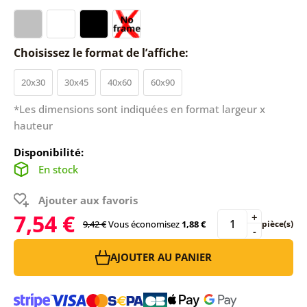
Choisissez le format de l’affiche:
20x30
30x45
40x60
60x90
*Les dimensions sont indiquées en format largeur x
hauteur
Disponibilité:
En stock
Ajouter aux favoris
7,54 €
+
9,42 €
Vous économisez
1,88 €
pièce(s)
-
AJOUTER AU PANIER