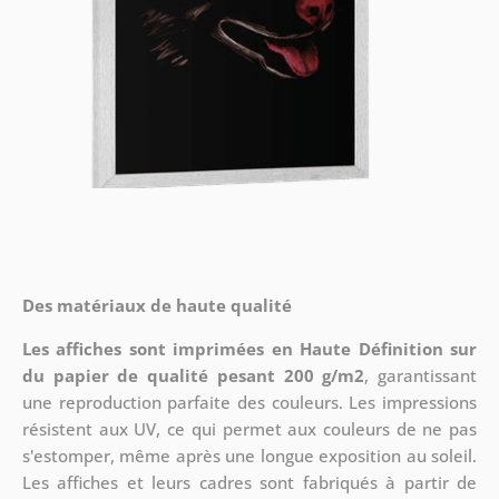
Des matériaux de haute qualité
Les affiches sont imprimées en Haute Définition sur
du papier de qualité pesant 200 g/m2
, garantissant
une reproduction parfaite des couleurs. Les impressions
résistent aux UV, ce qui permet aux couleurs de ne pas
s'estomper, même après une longue exposition au soleil.
Les affiches et leurs cadres sont fabriqués à partir de