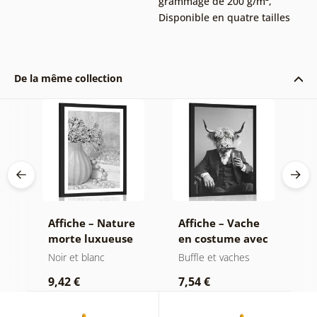
grammage de 200 g/m²
,
Disponible en quatre tailles
De la même collection
on
Affiche – Nature
Affiche – Vache
A
morte luxueuse
en costume avec
f
en noir et blanc
cigare et whisky
b
Noir et blanc
Buffle et vaches
N
9,42 €
7,54 €
7