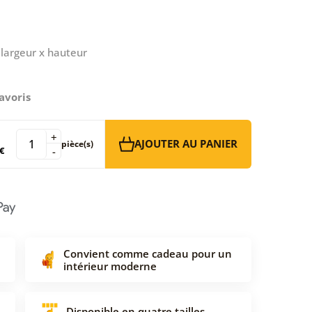
largeur x hauteur
avoris
+
AJOUTER AU PANIER
pièce(s)
€
-
Convient comme cadeau pour un
intérieur moderne
Disponible en quatre tailles