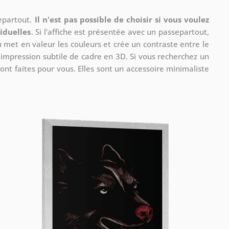
separtout.
Il n'est pas possible de choisir si vous voulez
iduelles
. Si l'affiche est présentée avec un passepartout,
u met en valeur les couleurs et crée un contraste entre le
e impression subtile de cadre en 3D. Si vous recherchez un
ont faites pour vous. Elles sont un accessoire minimaliste