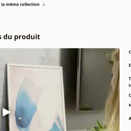
 la même collection
s du produit
C
T
t
C
N
A