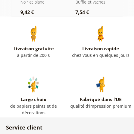
en noir et blanc
cigare et whisky
b
Noir et blanc
Buffle et vaches
N
9,42 €
7,54 €
7
Livraison gratuite
Livraison rapide
à partir de 200 €
chez vous en quelques jours
Large choix
Fabriqué dans l’UE
de papiers peints et de
qualité d’impression premium
décorations
Service client