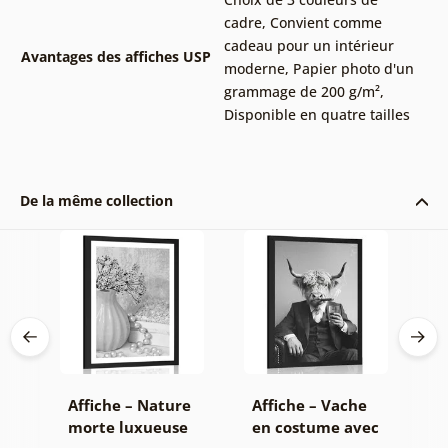
cadre
,
Convient comme
cadeau pour un intérieur
Avantages des affiches USP
moderne
,
Papier photo d'un
grammage de 200 g/m²
,
Disponible en quatre tailles
De la même collection
on
Affiche – Nature
Affiche – Vache
A
morte luxueuse
en costume avec
f