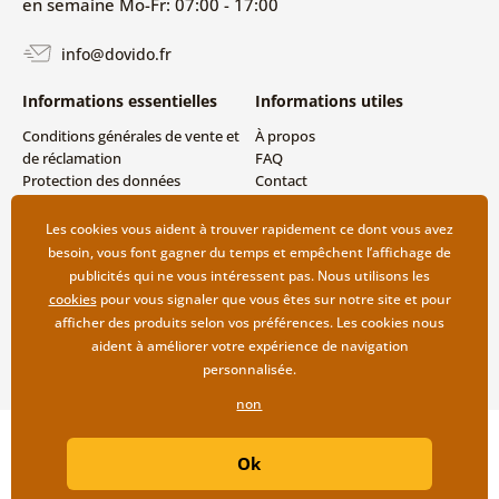
en semaine Mo-Fr: 07:00 - 17:00
info@dovido.fr
Informations essentielles
Informations utiles
Conditions générales de vente et
À propos
de réclamation
FAQ
Protection des données
Contact
personnelles
Livraison directe (Dropshipping)
Modes de livraison et de
Les cookies vous aident à trouver rapidement ce dont vous avez
paiement
besoin, vous font gagner du temps et empêchent l’affichage de
Retour des produits
publicités qui ne vous intéressent pas. Nous utilisons les
cookies
pour vous signaler que vous êtes sur notre site et pour
afficher des produits selon vos préférences. Les cookies nous
aident à améliorer votre expérience de navigation
personnalisée.
non
Copyright ©2019 © Dovido.fr.
Ok
Webdesign
Litvanyi.sk
| Boutique en ligne créée par