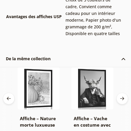
cadre
,
Convient comme
cadeau pour un intérieur
Avantages des affiches USP
moderne
,
Papier photo d'un
grammage de 200 g/m²
,
Disponible en quatre tailles
De la même collection
on
Affiche – Nature
Affiche – Vache
A
morte luxueuse
en costume avec
f