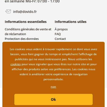
en semaine Mo-Fr: 07:00 - 17:00
info@dovido.fr
Informations essentielles
Informations utiles
Conditions générales de vente et
À propos
de réclamation
FAQ
Protection des données
Contact
personnelles
Livraison directe (Dropshipping)
Modes de livraison et de
Les cookies vous aident à trouver rapidement ce dont vous avez
paiement
besoin, vous font gagner du temps et empêchent l’affichage de
Retour des produits
publicités qui ne vous intéressent pas. Nous utilisons les
cookies
pour vous signaler que vous êtes sur notre site et pour
afficher des produits selon vos préférences. Les cookies nous
aident à améliorer votre expérience de navigation
personnalisée.
non
Copyright ©2019 © Dovido.fr.
Ok
Webdesign
Litvanyi.sk
| Boutique en ligne créée par