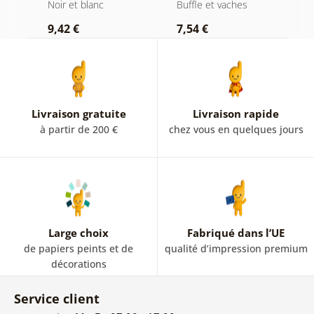
en noir et blanc
cigare et whisky
b
Noir et blanc
Buffle et vaches
N
9,42 €
7,54 €
7
Livraison gratuite
Livraison rapide
à partir de 200 €
chez vous en quelques jours
Large choix
Fabriqué dans l’UE
de papiers peints et de
qualité d’impression premium
décorations
Service client