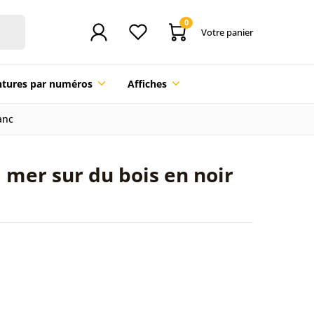
0
Votre panier
ntures par numéros
Affiches
anc
a mer sur du bois en noir