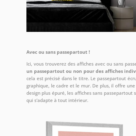
Avec ou sans passepartout !
Ici, vous trouverez des affiches avec ou sans pas
un passepartout ou non pour des affiches indiv
cela est précisé dans le titre. Le passepartout écr
graphique, le cadre et le mur. De plus, il offre un
design plus épuré, les affiches sans passepartout s
qui s'adapte à tout intérieur.