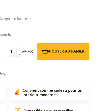
largeur x hauteur
avoris
+
AJOUTER AU PANIER
pièce(s)
-
Convient comme cadeau pour un
intérieur moderne
Disponible en quatre tailles