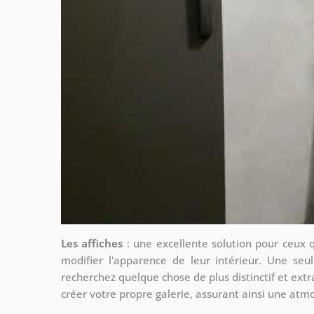
Les affiches
: une excellente solution pour ceux 
modifier l'apparence de leur intérieur. Une seul
recherchez quelque chose de plus distinctif et extr
créer votre propre galerie, assurant ainsi une at