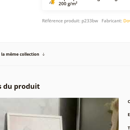
200 g/m²
Référence produit: p233bw Fabricant:
Do
 la même collection
s du produit
C
T