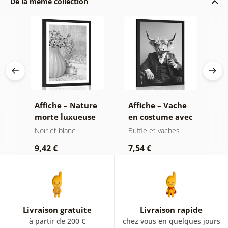
De la même collection
on
Affiche – Nature
Affiche – Vache
A
morte luxueuse
en costume avec
f
en noir et blanc
cigare et whisky
b
Noir et blanc
Buffle et vaches
N
9,42 €
7,54 €
7
Livraison gratuite
Livraison rapide
à partir de 200 €
chez vous en quelques jours