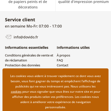
de papiers peints et de
qualité d’impression premium
décorations
Service client
en semaine Mo-Fr: 07:00 - 17:00
info@dovido.fr
Informations essentielles
Informations utiles
Conditions générales de vente et
À propos
de réclamation
FAQ
Protection des données
Contact
personnelles
Livraison directe (Dropshipping)
Modes de livraison et de
Les cookies vous aident à trouver rapidement ce dont vous avez
paiement
besoin, vous font gagner du temps et empêchent l’affichage de
Retour des produits
publicités qui ne vous intéressent pas. Nous utilisons les
cookies
pour vous signaler que vous êtes sur notre site et pour
afficher des produits selon vos préférences. Les cookies nous
aident à améliorer votre expérience de navigation
personnalisée.