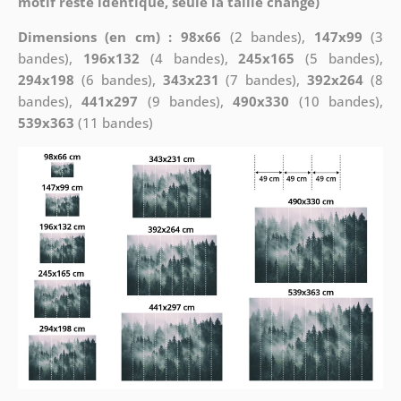
motif reste identique, seule la taille change)
Dimensions (en cm) : 98x66
(2 bandes),
147x99
(3
bandes),
196x132
(4 bandes),
245x165
(5 bandes),
294x198
(6 bandes),
343x231
(7 bandes),
392x264
(8
bandes),
441x297
(9 bandes),
490x330
(10 bandes),
539x363
(11 bandes)