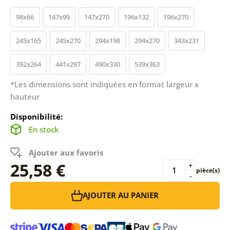
98x66
147x99
147x270
196x132
196x270
245x165
245x270
294x198
294x270
343x231
392x264
441x297
490x330
539x363
*Les dimensions sont indiquées en format largeur x
hauteur
Disponibilité:
En stock
Ajouter aux favoris
25,58 €
+
pièce(s)
-
AJOUTER AU PANIER