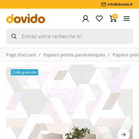
info@dovido.fr
0
Page d’accueil
Papiers peints panoramiques
Papiers pein
Colle gratuite