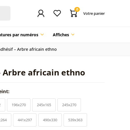
0
Votre panier
ntures par numéros
Affiches
adhésif – Arbre africain ethno
– Arbre africain ethno
eint:
2
196x270
245x165
245x270
x264
441x297
490x330
539x363