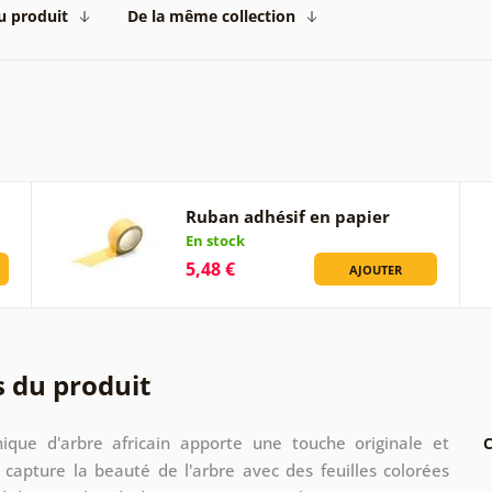
du produit
De la même collection
Ruban adhésif en papier
En stock
5,48 €
AJOUTER
s du produit
ique d'arbre africain apporte une touche originale et
C
 capture la beauté de l'arbre avec des feuilles colorées