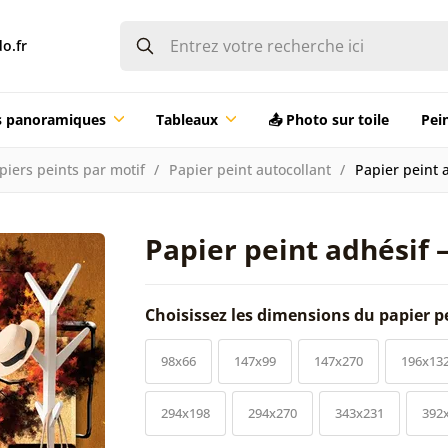
o.fr
ts panoramiques
Tableaux
📤 Photo sur toile
Pei
piers peints par motif
Papier peint autocollant
Papier peint 
Papier peint adhésif 
Choisissez les dimensions du papier p
98x66
147x99
147x270
196x13
294x198
294x270
343x231
392