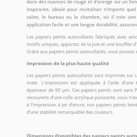
dans des nuances de rouge et d'orange sur un fon
inspirante, idéale pour revitaliser n'importe que
salon, le bureau ou la chambre, où il crée un
application facile et une longue durabilité, assuran
Les papiers peints autocollants fabriqués avec amo
motifs uniques, apportez de la joie et une bouffée d’
Grâce aux papiers peints autocollants, vous pouvez 
Impression de la plus haute qualité
Les papiers peints autocollants sont imprimés sur u
mate. L’impression est appliquée à l’aide d’un
épaisseur de 90 µm. Ces papiers peints sont sans PV
recouverts d’une colle acrylique puissante, vous n’a
à l'impression à jet d’encre, nos papiers peints bén
d’une stabilité remarquable des couleurs.
Dimensions disponibles des papiers peints autoc