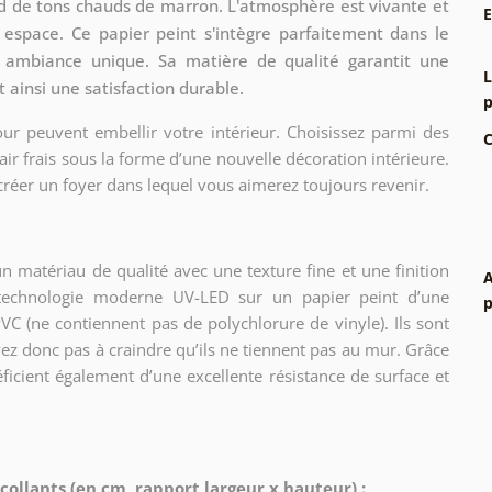
d de tons chauds de marron. L'atmosphère est vivante et
l espace. Ce papier peint s'intègre parfaitement dans le
e ambiance unique. Sa matière de qualité garantit une
L
t ainsi une satisfaction durable.
p
ur peuvent embellir votre intérieur. Choisissez parmi des
C
air frais sous la forme d’une nouvelle décoration intérieure.
créer un foyer dans lequel vous aimerez toujours revenir.
n matériau de qualité avec une texture fine et une finition
A
e technologie moderne UV-LED sur un papier peint d’une
p
C (ne contiennent pas de polychlorure de vinyle). Ils sont
vez donc pas à craindre qu’ils ne tiennent pas au mur. Grâce
éficient également d’une excellente résistance de surface et
ollants (en cm, rapport largeur x hauteur) :