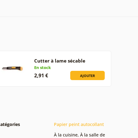
Cutter à lame sécable
En stock
2,91 €
AJOUTER
atégories
Papier peint autocollant
À la cuisine
,
À la salle de