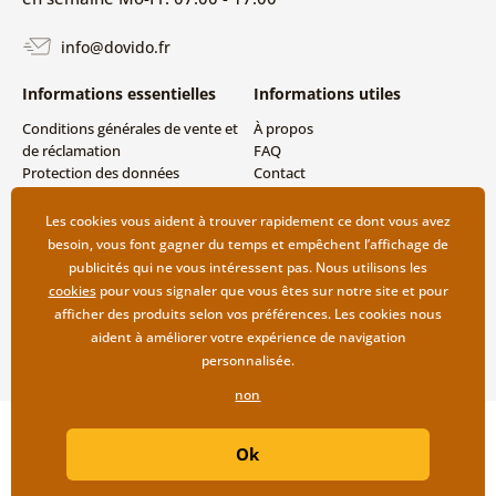
info@dovido.fr
Informations essentielles
Informations utiles
Conditions générales de vente et
À propos
de réclamation
FAQ
Protection des données
Contact
personnelles
Livraison directe (Dropshipping)
Modes de livraison et de
Les cookies vous aident à trouver rapidement ce dont vous avez
paiement
besoin, vous font gagner du temps et empêchent l’affichage de
Retour des produits
publicités qui ne vous intéressent pas. Nous utilisons les
cookies
pour vous signaler que vous êtes sur notre site et pour
afficher des produits selon vos préférences. Les cookies nous
aident à améliorer votre expérience de navigation
personnalisée.
non
Copyright ©2019 © Dovido.fr.
Ok
Webdesign
Litvanyi.sk
| Boutique en ligne créée par