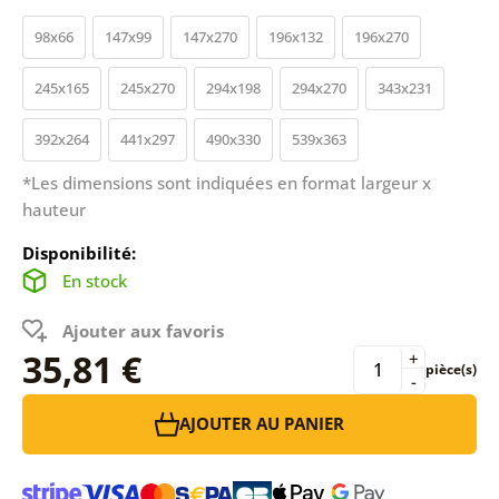
98x66
147x99
147x270
196x132
196x270
245x165
245x270
294x198
294x270
343x231
392x264
441x297
490x330
539x363
*Les dimensions sont indiquées en format largeur x
hauteur
Disponibilité:
En stock
Ajouter aux favoris
35,81 €
+
pièce(s)
-
AJOUTER AU PANIER