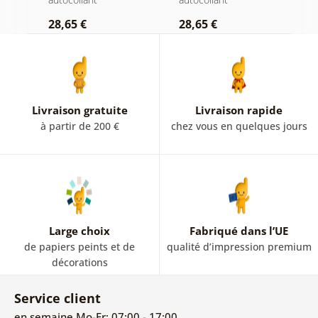
brouillard
l
28,65 €
28,65 €
2
c
Livraison gratuite
Livraison rapide
à partir de 200 €
chez vous en quelques jours
Large choix
Fabriqué dans l’UE
de papiers peints et de
qualité d’impression premium
décorations
Service client
en semaine Mo-Fr: 07:00 - 17:00