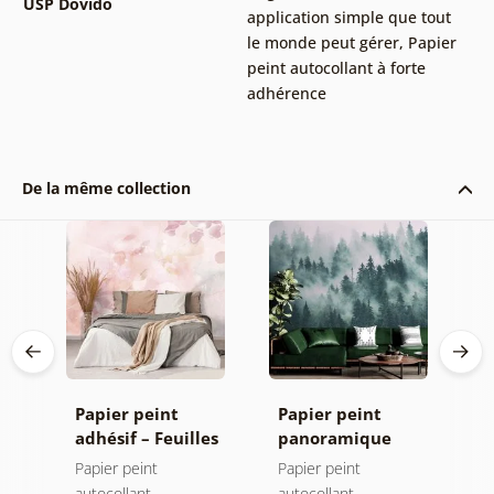
USP Dovido
application simple que tout
le monde peut gérer
,
Papier
peint autocollant à forte
adhérence
De la même collection
Papier peint
Papier peint
P
adhésif – Feuilles
panoramique
a
en
avec teinte
autocollant –
F
Papier peint
Papier peint
P
pastel
Forêt dans le
e
autocollant
autocollant
a