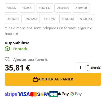
98x66
147x99
196x132
245x165
294x198
343x231
392x264
441x297
490x330
539x363
*Les dimensions sont indiquées en format largeur x
hauteur
Disponibilité:
En stock
Ajouter aux favoris
35,81 €
+
pièce(s)
-
AJOUTER AU PANIER