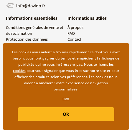
info@dovido.fr
Informations essentielles
Informations utiles
Conditions générales de vente et
À propos
de réclamation
FAQ
Protection des données
Contact
personnelles
Livraison directe (Dropshipping)
Modes de livraison et de
Les cookies vous aident à trouver rapidement ce dont vous avez
paiement
besoin, vous font gagner du temps et empêchent l’affichage de
Retour des produits
publicités qui ne vous intéressent pas. Nous utilisons les
cookies
pour vous signaler que vous êtes sur notre site et pour
afficher des produits selon vos préférences. Les cookies nous
aident à améliorer votre expérience de navigation
personnalisée.
non
Copyright ©2019 © Dovido.fr.
Ok
Webdesign
Litvanyi.sk
| Boutique en ligne créée par