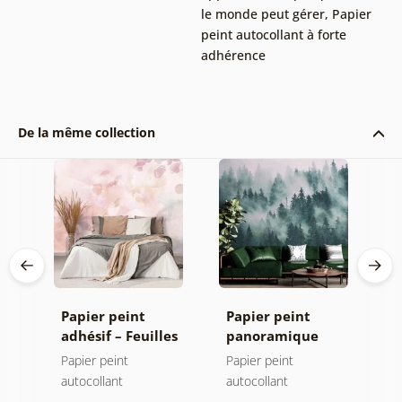
le monde peut gérer
,
Papier
peint autocollant à forte
adhérence
De la même collection
Papier peint
Papier peint
P
adhésif – Feuilles
panoramique
a
avec teinte
autocollant –
a
Papier peint
Papier peint
P
pastel
Forêt dans le
autocollant
autocollant
a
brouillard