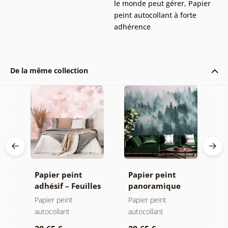
le monde peut gérer
,
Papier
peint autocollant à forte
adhérence
De la même collection
Papier peint
Papier peint
P
adhésif – Feuilles
panoramique
a
iel
avec teinte
autocollant –
a
Papier peint
Papier peint
P
pastel
Forêt dans le
autocollant
autocollant
a
brouillard