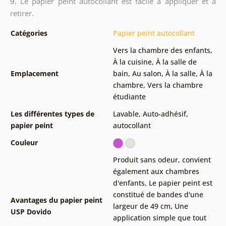
9.
Le papier peint autocollant est facile à appliquer et à
retirer.
Catégories
Papier peint autocollant
Vers la chambre des enfants
,
À la cuisine
,
À la salle de
Emplacement
bain
,
Au salon
,
À la salle
,
À la
chambre
,
Vers la chambre
étudiante
Les différentes types de
Lavable
,
Auto-adhésif,
papier peint
autocollant
Couleur
Produit sans odeur, convient
également aux chambres
d'enfants
,
Le papier peint est
constitué de bandes d'une
Avantages du papier peint
largeur de 49 cm
,
Une
USP Dovido
application simple que tout