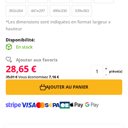
392x264
441x297
490x330
539x363
*Les dimensions sont indiquées en format largeur x
hauteur
Disponibilité:
En stock
Ajouter aux favoris
28,65 €
+
pièce(s)
-
35,81 €
Vous économisez
7,16 €
AJOUTER AU PANIER