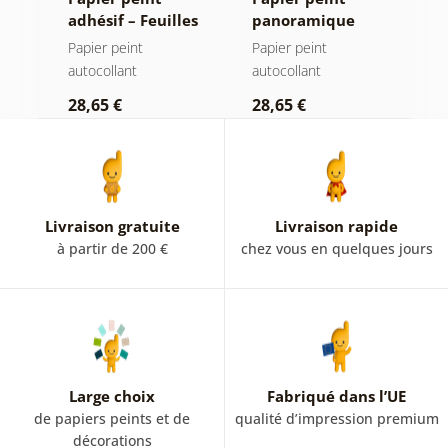
adhésif – Feuilles
panoramique
a
avec teinte
autocollant –
a
Papier peint
Papier peint
P
pastel
Forêt dans le
autocollant
autocollant
a
brouillard
28,65 €
28,65 €
2
Livraison gratuite
Livraison rapide
à partir de 200 €
chez vous en quelques jours
Large choix
Fabriqué dans l’UE
de papiers peints et de
qualité d’impression premium
décorations