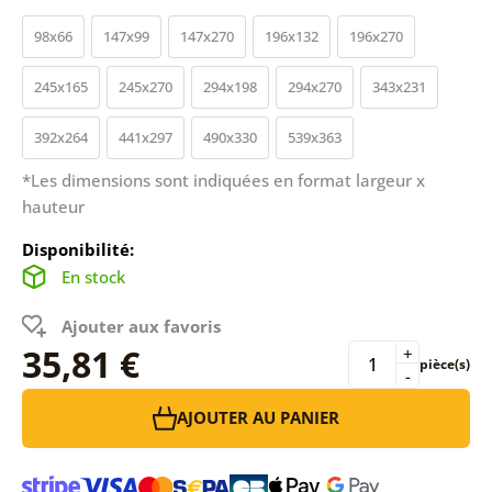
98x66
147x99
147x270
196x132
196x270
245x165
245x270
294x198
294x270
343x231
392x264
441x297
490x330
539x363
*Les dimensions sont indiquées en format largeur x
hauteur
Disponibilité:
En stock
Ajouter aux favoris
35,81 €
+
pièce(s)
-
AJOUTER AU PANIER