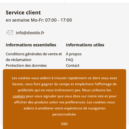
Service client
en semaine Mo-Fr: 07:00 - 17:00
info@dovido.fr
Informations essentielles
Informations utiles
Conditions générales de vente et
À propos
de réclamation
FAQ
Protection des données
Contact
personnelles
Livraison directe (Dropshipping)
Modes de livraison et de
Les cookies vous aident à trouver rapidement ce dont vous avez
paiement
besoin, vous font gagner du temps et empêchent l’affichage de
Retour des produits
publicités qui ne vous intéressent pas. Nous utilisons les
cookies
pour vous signaler que vous êtes sur notre site et pour
afficher des produits selon vos préférences. Les cookies nous
aident à améliorer votre expérience de navigation
personnalisée.
non