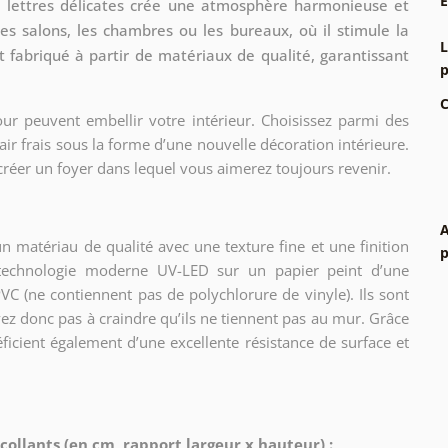
 de lettres délicates crée une atmosphère harmonieuse et
les salons, les chambres ou les bureaux, où il stimule la
L
t fabriqué à partir de matériaux de qualité, garantissant
p
C
ur peuvent embellir votre intérieur. Choisissez parmi des
air frais sous la forme d’une nouvelle décoration intérieure.
créer un foyer dans lequel vous aimerez toujours revenir.
A
n matériau de qualité avec une texture fine et une finition
p
e technologie moderne UV-LED sur un papier peint d’une
C (ne contiennent pas de polychlorure de vinyle). Ils sont
vez donc pas à craindre qu’ils ne tiennent pas au mur. Grâce
éficient également d’une excellente résistance de surface et
ollants (en cm, rapport largeur x hauteur) :