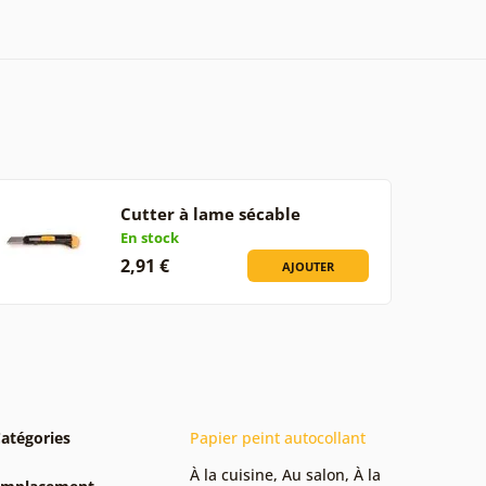
Cutter à lame sécable
En stock
2,91 €
AJOUTER
atégories
Papier peint autocollant
À la cuisine
,
Au salon
,
À la