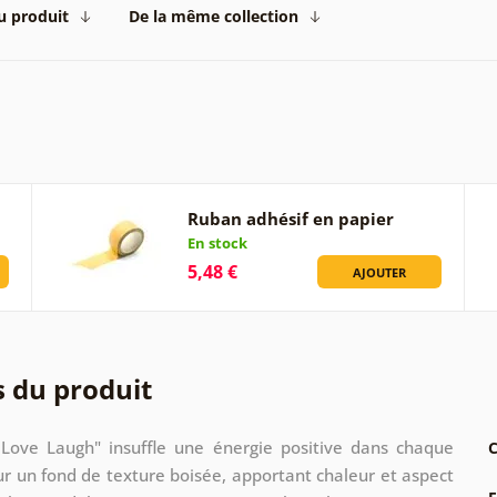
du produit
De la même collection
Ruban adhésif en papier
En stock
5,48 €
AJOUTER
s du produit
 Love Laugh" insuffle une énergie positive dans chaque
C
sur un fond de texture boisée, apportant chaleur et aspect