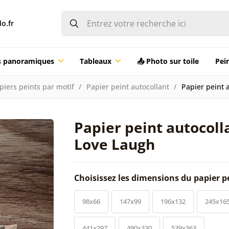
o.fr
ts panoramiques
Tableaux
📤 Photo sur toile
Pei
piers peints par motif
Papier peint autocollant
Papier peint 
Papier peint autocolla
Love Laugh
Choisissez les dimensions du papier p
98x66
147x99
196x132
245x16
441x297
490x330
539x363