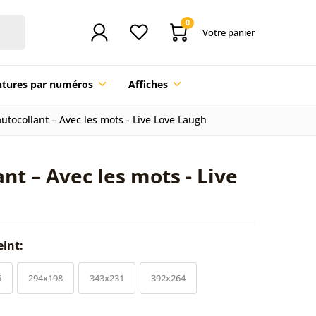
0
Votre panier
ntures par numéros
Affiches
autocollant – Avec les mots - Live Love Laugh
nt – Avec les mots - Live
eint:
5
294x198
343x231
392x264